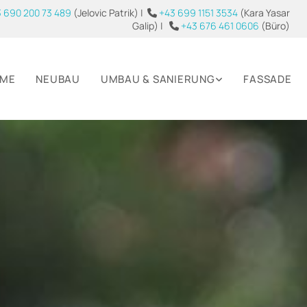
 690 200 73 489
(Jelovic Patrik) |
+43 699 1151 3534
(Kara Yasar

Galip) |
+43 676 461 0606
(Büro)

ME
NEUBAU
UMBAU & SANIERUNG
FASSADE