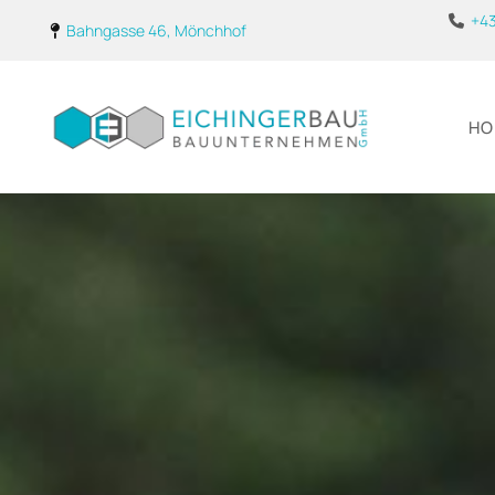
+43

Bahngasse 46, Mönchhof

HO