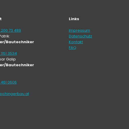
t
Links
 200 73 489
Impressum
atrik:
Datenschutz
ter/Bautechniker
Kontakt
FAQ
1151 3534
sar Galip
ter/Bautechniker
 461 0606
eichingerbau.at