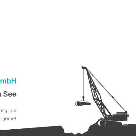
 GmbH
m See
mung.
Die
e gerne!