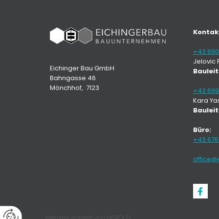
Kontak
+43 690
Jelovic P
Eichinger Bau GmbH
Baulei
Bahngasse 46
Mönchhof, 7123
+43 699 
Kara Ya
Baulei
Büro:
+43 676
office@
Website erstellt von HEROLD