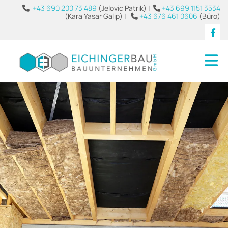
+43 690 200 73 489
(Jelovic Patrik) |
+43 699 1151 3534


(Kara Yasar Galip) |
+43 676 461 0606
(Büro)
