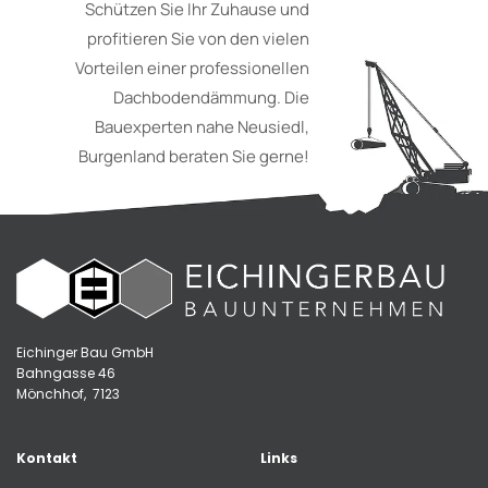
Schützen Sie Ihr Zuhause und
profitieren Sie von den vielen
Vorteilen einer professionellen
Dachbodendämmung.
Die
Bauexperten nahe Neusiedl,
Burgenland beraten Sie gerne!
Eichinger Bau GmbH
Bahngasse 46
Mönchhof, 7123
Kontakt
Links